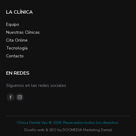
LA CLÍNICA
Equipo
Nuestras Clínicas
Cita Online
Tecnología
Contacto
EN REDES
Síguenos en las redes sociales
Encuéntranos en:
Facebook
Instagram
page
page
opens
opens
Clínica Dental Vas © 2026. Reservados todos los derechos.
in
in
Diseño web & SEO by
DOCMEDIA
Marketing Dental
new
new